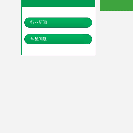
行业新闻
常见问题