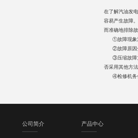
在了解汽油发
容易产生故障
而准确地排除
①故障现象观
②故障原因分
③压缩故障方
否采用其他方
④检修机务作
公司简介
产品中心