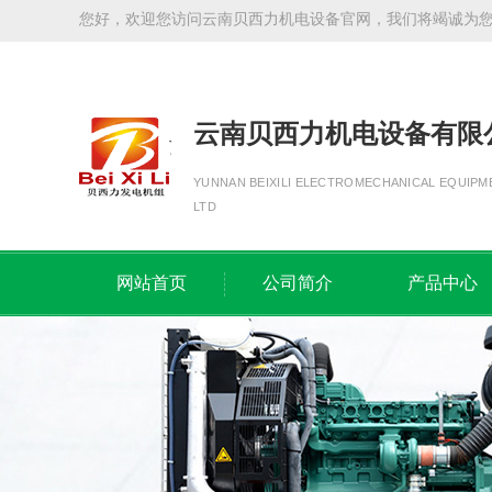
您好，欢迎您访问云南贝西力机电设备官网，我们将竭诚为
云南贝西力机电设备有限
YUNNAN BEIXILI ELECTROMECHANICAL EQUIPME
LTD
网站首页
公司简介
产品中心