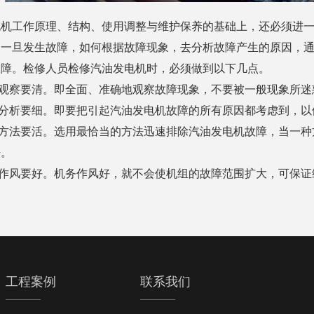
电机工作原理、结构、使用调整与维护保养的基础上，还必须进
。一旦发生故障，如何根据故障现象，去分析故障产生的原因，
故障。检修人员检修汽油发电机时，必须做到以下几点。
察要清。即全面、准确地观察故障现象，不要被一般现象所迷
析要细。即要把引起汽油发电机故障的所有原因都考虑到，以
法要活。选用最恰当的方法迅速排除汽油发电机故障，当一种
法。
风要好。机务作风好，就不会使机组的故障范围扩大，可保证
工程案例
联系我们