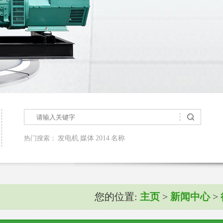
热门搜索：
发电机
媒体
2014
名称
您的位置:
主页
>
新闻中心
>