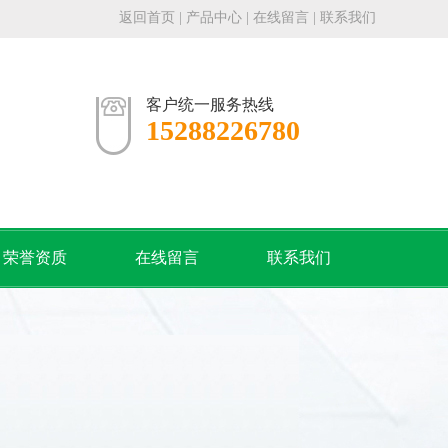
返回首页
|
产品中心
|
在线留言
|
联系我们
客户统一服务热线
15288226780
荣誉资质
在线留言
联系我们