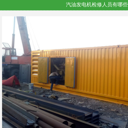
汽油发电机检修人员有哪些