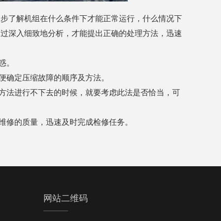
一步了解机组在什么条件下才能正常运行，什么情况下
通过深入细致地分析，才能提出正确的处理方法，迅速
惑。
便确定压缩故障的顺序及方法。
方法进行不下去的时候，就要考虑此法是否恰当，可
维修的质量，迅速及时完成检修任务。
网站二维码